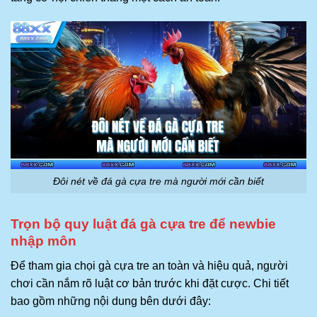
Đôi nét về đá gà cựa tre mà người mới cần biết
Trọn bộ quy luật đá gà cựa tre để newbie
nhập môn
Để tham gia chọi gà cựa tre an toàn và hiệu quả, người
chơi cần nắm rõ luật cơ bản trước khi đặt cược. Chi tiết
bao gồm những nội dung bên dưới đây: