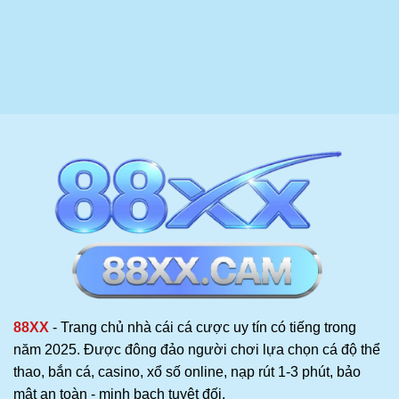
88
X
X
- Trang chủ nhà cái cá cược uy tín có tiếng trong
năm 2025. Được đông đảo người chơi lựa chọn cá độ thể
thao, bắn cá, casino, xổ số online, nạp rút 1-3 phút, bảo
mật an toàn - minh bạch tuyệt đối.