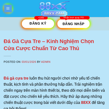
Skip
to
content
ĐĂNG KÝ
ĐĂNG NHẬP
Đá Gà Cựa Tre – Kinh Nghiệm Chọn
Cửa Cược Chuẩn Từ Cao Thủ
POSTED ON
03/01/2026
BY
ADMIN
Đá gà cựa tre
luôn thu hút người chơi nhờ yếu tố chiến
thuật, kịch tính và phần thưởng hấp dẫn. Trải nghiệm trận
chiến ngay trên màn hình thiết bị, theo dõi mọi diễn biến và
đặt cược cho chiến kê yêu thích. Hãy thử áp dụng những
chiến thuật cược trong bài viết dưới đây của
88XX
để tăng
cơ hội thắng!